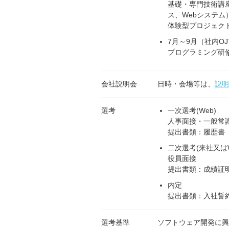
基礎・専門技術講座
ス、Webシステム
体験型プロジェク
7月～9月（社内OJ
プログラミング研
会社説明会
日時・会場等は、
説明
選考
一次選考(Web)
人事面接・一般常
提出書類：履歴書
二次選考(来社又はW
役員面接
提出書類：成績証
内定
提出書類：入社誓
選考基準
ソフトウェア開発に興