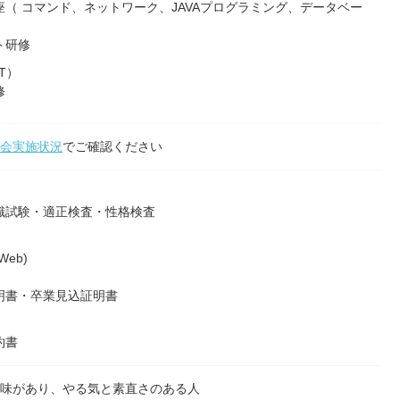
（ コマンド、ネットワーク、JAVAプログラミング、データベー
）
ト研修
T）
修
会実施状況
でご確認ください
識試験・適正検査・性格検査
eb)
明書・卒業見込証明書
約書
味があり、やる気と素直さのある人