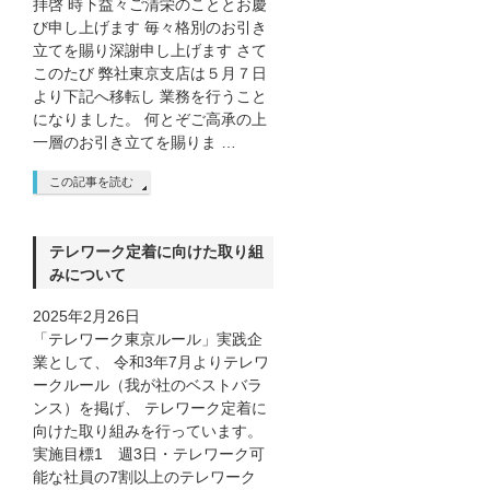
拝啓 時下益々ご清栄のこととお慶
び申し上げます 毎々格別のお引き
立てを賜り深謝申し上げます さて
このたび 弊社東京支店は５月７日
より下記へ移転し 業務を行うこと
になりました。 何とぞご高承の上
一層のお引き立てを賜りま …
この記事を読む
テレワーク定着に向けた取り組
みについて
2025年2月26日
「テレワーク東京ルール」実践企
業として、 令和3年7月よりテレワ
ークルール（我が社のベストバラ
ンス）を掲げ、 テレワーク定着に
向けた取り組みを行っています。
実施目標1 週3日・テレワーク可
能な社員の7割以上のテレワーク