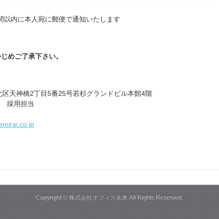
間以内に本人宛に郵便で通知いたします
かじめご了承下さい。
阪市北区天神橋2丁目5番25号若杉グランドビル本館4階
 採用担当
mirai.co.jp
Copyright ©
株式会社オフィス未来
All Rights Reserved.